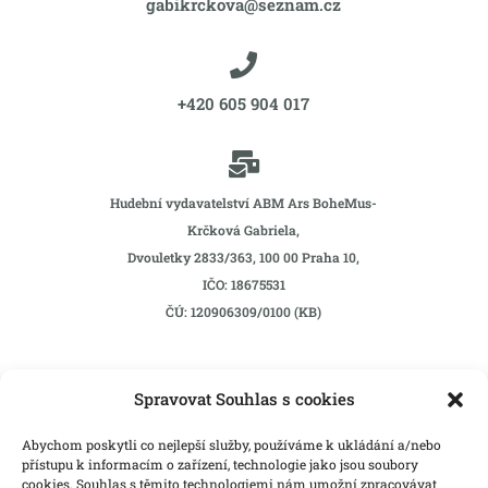
gabikrckova@seznam.cz

+420 605 904 017

Hudební vydavatelství ABM Ars BoheMus-
Krčková Gabriela,
Dvouletky 2833/363, 100 00 Praha 10,
IČO: 18675531
ČÚ: 120906309/0100 (KB)
Spravovat Souhlas s cookies
Abychom poskytli co nejlepší služby, používáme k ukládání a/nebo
přístupu k informacím o zařízení, technologie jako jsou soubory
cookies. Souhlas s těmito technologiemi nám umožní zpracovávat