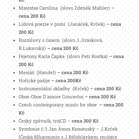
Maiestas Carolina (slovo Zdeněk Mahler)
–
cena 200 Kč
Lidová poezie v písni (Janáček, Krček)
– cena
200 Kč
Rozmluvy s časem (slovo J.Jirásková,
R.Lukavský)
– cena 200 Kč
Fejetony Karla Čapka (slovo Petr Kostka)
– cena
200 Kč
Mesiáš (Handel)
– cena 200 Kč
Hořické pašije
– cena 200Kč
Instrumentální skladby (Krček)
– cena 200 Kč
Oboe-Oboe D´amore Concertos
– cena 200 Kč
Czech contemporary music for oboe
– cena 200
Kč
Český zpěvník, trojCD –
cena 300 Kč
Symfonie č.3 Jan Ámos Komenský – J.Krček
(Česká filharmonie s J.Bělohlávkem, recitace