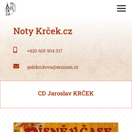
Noty Krček.cz

+420 605 904 017

gabikrckova@seznam.cz
CD Jaroslav KRČEK