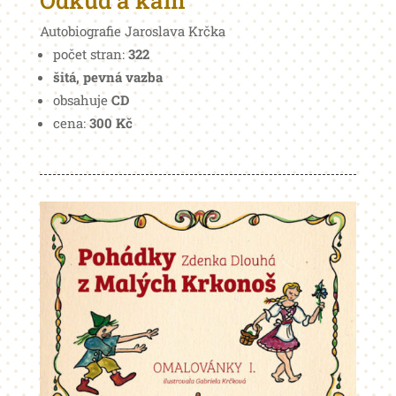
Odkud a kam
Autobiografie Jaroslava Krčka
počet stran:
322
šitá, pevná vazba
obsahuje
CD
cena:
300 Kč