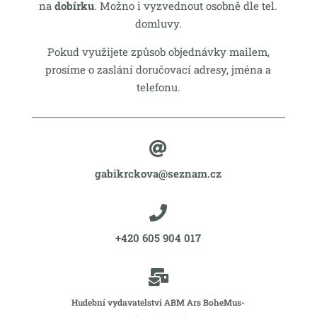
na
dobírku
. Možno i vyzvednout osobně dle tel.
domluvy.
Pokud využijete způsob objednávky mailem,
prosíme o zaslání doručovací adresy, jména a
telefonu.

gabikrckova@seznam.cz

+420 605 904 017

Hudební vydavatelství ABM Ars BoheMus-