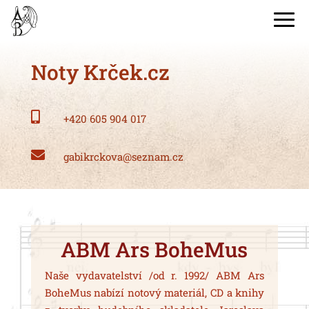
Noty Krček.cz

+420 605 904 017

gabikrckova@seznam.cz
ABM Ars BoheMus
Naše vydavatelství /od r. 1992/ ABM Ars
BoheMus nabízí notový materiál, CD a knihy