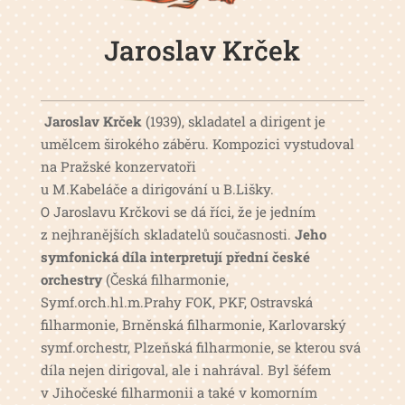
Jaroslav Krček
Jaroslav Krček
(1939), skladatel a dirigent je
umělcem širokého záběru. Kompozici vystudoval
na Pražské konzervatoři
u M.Kabeláče a dirigování u B.Lišky.
O Jaroslavu Krčkovi se dá říci, že je jedním
z nejhranějších skladatelů současnosti.
Jeho
symfonická díla interpretují přední české
orchestry
(Česká filharmonie,
Symf.orch.hl.m.Prahy FOK, PKF, Ostravská
filharmonie, Brněnská filharmonie, Karlovarský
symf.orchestr, Plzeňská filharmonie, se kterou svá
díla nejen dirigoval, ale i nahrával. Byl šéfem
v Jihočeské filharmonii a také v komorním