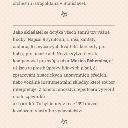
orchestru Istropolitana v Bratislavě).
Jako skladatel
se dotýká všech žánrů tzv.vážné
hudby. Napsal 9 symfonií, 11 mší, kantáty,
oratoria,15 smyčcových kvartetů, koncerty pro
hoboj, pro housle atd. Nejvíc výtvorů však
komponoval pro svůj soubor
Musica Bohemica
, ať
už jsou to prostě úpravy lidových písní, či
zpracování historických anonymních předloh,
nebo vokálně instrumentální skladby, které soubor
interpretuje. Z tohoto množství repertoáru vytvořil
i řadu zpěvníků
a sborníků. To byl tehdy v roce 1991 důvod
k založení vlastního vydavatelství.